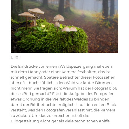
Bild 1
Die Eindrücke von einem Waldspaziergang mal eben
mit dem Handy oder einer Kamera festhalten, das ist
schnell gemacht. Spätere Betrachter dieser Fotos sehen
aber oft – buchstäblich – den Wald vor lauter Bäumen
nicht mehr. Sie fragen sich: Warum hat der Fotograf bloß
dieses Bild gemacht? Es ist die Aufgabe des Fotografen,
etwas Ordnung in die Vielfalt des Waldes zu bringen,
damit der Bildbetrachter möglichst auf den ersten Blick
versteht, was den Fotografen veranlasst hat, die Kamera
zu zücken. Um das zu erreichen, ist oft die
Bildgestaltung wichtiger als viele technischen Kniffe.