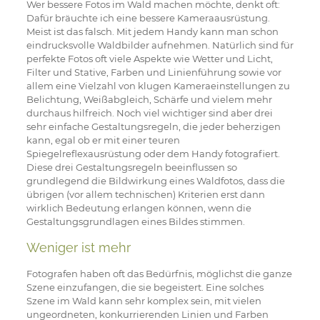
Wer bessere Fotos im Wald machen möchte, denkt oft:
Dafür bräuchte ich eine bessere Kameraausrüstung.
Meist ist das falsch. Mit jedem Handy kann man schon
eindrucksvolle Waldbilder aufnehmen. Natürlich sind für
perfekte Fotos oft viele Aspekte wie Wetter und Licht,
Filter und Stative, Farben und Linienführung sowie vor
allem eine Vielzahl von klugen Kameraeinstellungen zu
Belichtung, Weißabgleich, Schärfe und vielem mehr
durchaus hilfreich. Noch viel wichtiger sind aber drei
sehr einfache Gestaltungsregeln, die jeder beherzigen
kann, egal ob er mit einer teuren
Spiegelreflexausrüstung oder dem Handy fotografiert.
Diese drei Gestaltungsregeln beeinflussen so
grundlegend die Bildwirkung eines Waldfotos, dass die
übrigen (vor allem technischen) Kriterien erst dann
wirklich Bedeutung erlangen können, wenn die
Gestaltungsgrundlagen eines Bildes stimmen.
Weniger ist mehr
Fotografen haben oft das Bedürfnis, möglichst die ganze
Szene einzufangen, die sie begeistert. Eine solches
Szene im Wald kann sehr komplex sein, mit vielen
ungeordneten, konkurrierenden Linien und Farben