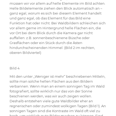
müssen wir vor allem auf helle Elemente im Bild achten.
Helle Bildelemente ziehen den Blick automatisch an –
ganz egal, worum es sich bei diesem Element handelt
und ganz egal, ob das Element für das Bild eine
Funktion hat oder nicht. Bei Waldbildern schleichen sich
vor allem gerne im Hintergrund helle Flächen ein, die
vor Ort bei dem Blick durch die Kamera gar nicht
auffallen: z.B. sonnenbeschienene Büsche oder
Grasflächen oder ein Stück durch die Ästen
hindurchscheinenden Himmel. (Bild 2 im rechten,
oberen Bildviertel)
Bild 4
Mit den unter „Weniger ist mehr“ beschriebenen Mitteln,
sollte man solche hellen Flächen aus den Bildern
verbannen. Wenn man an einem sonnigen Tag im Wald
fotografiert, sollte wirklich nur das von der Sonne
beschienen werden, was wir auch zeigen wollen.
Deshalb entstehen viele gute Waldbilder eher an
regnerischen oder zumindest wolkigen Tagen (Bild 1). An
sonnigen Tagen sind die Kontraste im Wald oft viel zu
hoch, um wirklich gute Bilder machen zu können. Sind