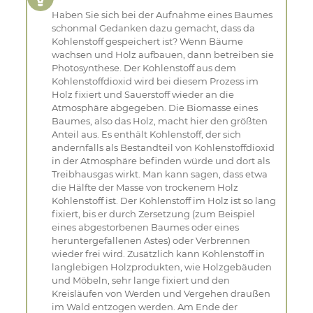
Haben Sie sich bei der Aufnahme eines Baumes
schonmal Gedanken dazu gemacht, dass da
Kohlenstoff gespeichert ist? Wenn Bäume
wachsen und Holz aufbauen, dann betreiben sie
Photosynthese. Der Kohlenstoff aus dem
Kohlenstoffdioxid wird bei diesem Prozess im
Holz fixiert und Sauerstoff wieder an die
Atmosphäre abgegeben. Die Biomasse eines
Baumes, also das Holz, macht hier den größten
Anteil aus. Es enthält Kohlenstoff, der sich
andernfalls als Bestandteil von Kohlenstoffdioxid
in der Atmosphäre befinden würde und dort als
Treibhausgas wirkt. Man kann sagen, dass etwa
die Hälfte der Masse von trockenem Holz
Kohlenstoff ist. Der Kohlenstoff im Holz ist so lang
fixiert, bis er durch Zersetzung (zum Beispiel
eines abgestorbenen Baumes oder eines
heruntergefallenen Astes) oder Verbrennen
wieder frei wird. Zusätzlich kann Kohlenstoff in
langlebigen Holzprodukten, wie Holzgebäuden
und Möbeln, sehr lange fixiert und den
Kreisläufen von Werden und Vergehen draußen
im Wald entzogen werden. Am Ende der