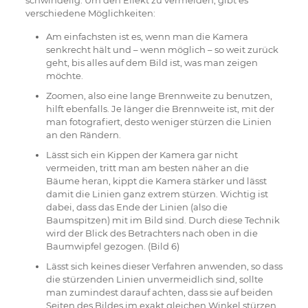
schwindelig. Um den Effekt zu vermeiden, gibt es
verschiedene Möglichkeiten:
Am einfachsten ist es, wenn man die Kamera
senkrecht hält und – wenn möglich – so weit zurück
geht, bis alles auf dem Bild ist, was man zeigen
möchte.
Zoomen, also eine lange Brennweite zu benutzen,
hilft ebenfalls. Je länger die Brennweite ist, mit der
man fotografiert, desto weniger stürzen die Linien
an den Rändern.
Lässt sich ein Kippen der Kamera gar nicht
vermeiden, tritt man am besten näher an die
Bäume heran, kippt die Kamera stärker und lässt
damit die Linien ganz extrem stürzen. Wichtig ist
dabei, dass das Ende der Linien (also die
Baumspitzen) mit im Bild sind. Durch diese Technik
wird der Blick des Betrachters nach oben in die
Baumwipfel gezogen. (Bild 6)
Lässt sich keines dieser Verfahren anwenden, so dass
die stürzenden Linien unvermeidlich sind, sollte
man zumindest darauf achten, dass sie auf beiden
Seiten des Bildes im exakt gleichen Winkel stürzen.